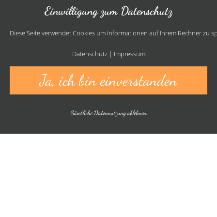
Einwilligung zum Datenschutz
Diese Seite verwendet Cookies um Informationen auf Ihrem Rechner zu spe
Datenschutz
|
Impressum
Ja, ich bin einverstanden
Sämtliche Datennutzung ablehnen
Willkommen
Inmitten des schönen und beschaulichen Brandenburger
Dorfes Reichenwalde, keine Autostunde entfernt von