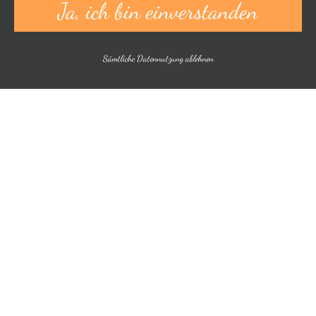
Ja, ich bin einverstanden
Sämtliche Datennutzung ablehnen
Preise 2026
Einzelzimmer (20-25m²)
1-2 Nächte inkl. Frühstück
95,00 € / Nacht
ab 3 Nächte inkl. Frühstück
90
,00 € / Nacht
ab 5 Nächte inkl. Frühstück
85,00 € / Nacht
Doppelzimmer (20-25m²)